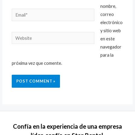
nombre,
correo
electrónico
y sitio web
en este
navegador
para la
próxima vez que comente.
Confía en la experiencia de una empresa