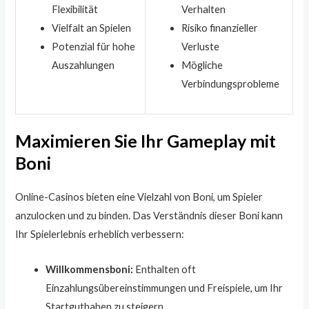
Flexibilität
Verhalten
Vielfalt an Spielen
Risiko finanzieller
Potenzial für hohe
Verluste
Auszahlungen
Mögliche
Verbindungsprobleme
Maximieren Sie Ihr Gameplay mit
Boni
Online-Casinos bieten eine Vielzahl von Boni, um Spieler
anzulocken und zu binden. Das Verständnis dieser Boni kann
Ihr Spielerlebnis erheblich verbessern:
Willkommensboni:
Enthalten oft
Einzahlungsübereinstimmungen und Freispiele, um Ihr
Startguthaben zu steigern.