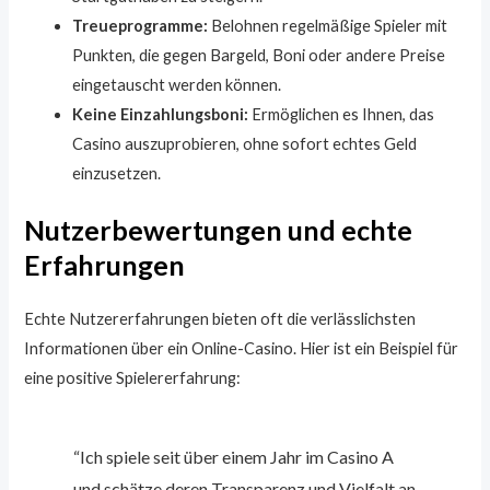
Treueprogramme:
Belohnen regelmäßige Spieler mit
Punkten, die gegen Bargeld, Boni oder andere Preise
eingetauscht werden können.
Keine Einzahlungsboni:
Ermöglichen es Ihnen, das
Casino auszuprobieren, ohne sofort echtes Geld
einzusetzen.
Nutzerbewertungen und echte
Erfahrungen
Echte Nutzererfahrungen bieten oft die verlässlichsten
Informationen über ein Online-Casino. Hier ist ein Beispiel für
eine positive Spielererfahrung:
“Ich spiele seit über einem Jahr im Casino A
und schätze deren Transparenz und Vielfalt an