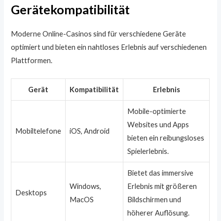
Gerätekompatibilität
Moderne Online-Casinos sind für verschiedene Geräte
optimiert und bieten ein nahtloses Erlebnis auf verschiedenen
Plattformen.
Gerät
Kompatibilität
Erlebnis
Mobile-optimierte
Websites und Apps
Mobiltelefone
iOS, Android
bieten ein reibungsloses
Spielerlebnis.
Bietet das immersive
Windows,
Erlebnis mit größeren
Desktops
MacOS
Bildschirmen und
höherer Auflösung.