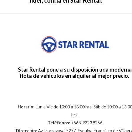
líder, confía en Star Rental.
Star Rental pone a su disposición una moderna
flota de vehículos en alquiler al mejor precio.
Horario:
Lun a Vie de 10:00 a 18:00 hrs. Sáb de 10:00 a 13:0
hrs.
Teléfonos:
+56 9 9223 9256
Dirección:
Av. Irarrazaval 5277, Esquina Francisco de Villagr